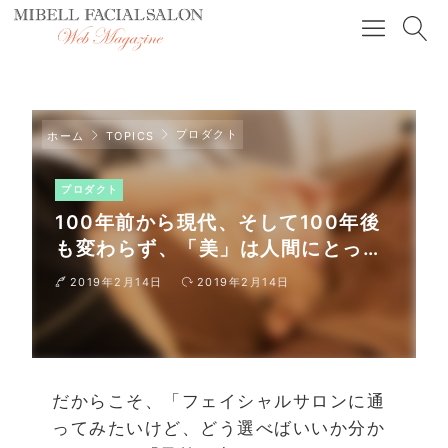
プロダクト
ホーム
TOPICS
プロダクト
100年前から現代、そして100年後
も変わらず、「美」は人間にとって
重要な要素。
2019年2月14日
2019年2月14日
だからこそ、「フェイシャルサロンに通
ってみたいけど、どう選べばいいか分か