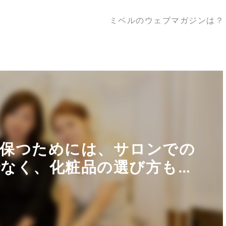
ミベルのウェブマガジンは？
く保つためには、サロンでの
なく、化粧品の選び方も重
ベルフェイシャルサロンが認
いる「ドクターリセラ」の担
ての方にオススメな製品「ア