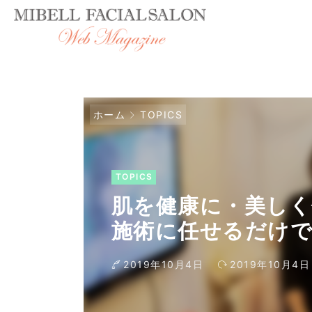
ホーム
TOPICS
TOPICS
肌を健康に・美し
施術に任せるだけで
要になります。ミ
2019年10月4日
2019年10月4日
定サロンになって
当者の方に、初め